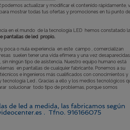
R
podemos actualizar y modificar el contenido rápidamente, v
d para mostrar todas tus ofertas y promociones en tú punto d
encia en el mundo de la tecnología LED hemos constatado l
de pantallas de led propio.
 poca o nula experiencia en este campo , comercializan
presas suelen tener una vida efímera y una vez desaparecidas
sin ningún tipo de asistencia. Nuestro equipo humano está
blemas en pantallas de cualquier fabricante. Ponemos a su
s técnicos e ingenieros más cualificados con conocimientos y
y tecnología Led . Gracias a ello y los medios tecnológicos q
arar solucionar todo tipo de problemas, porque somos
as de led a medida, las fabricamos según
videocenter.es . Tfno. 916166075