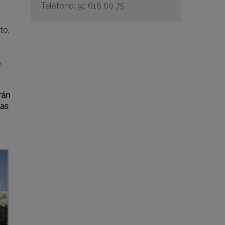
Teléfono: 91 616 60 75
to,
,
rán
las