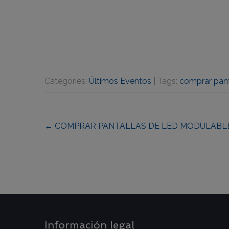
Categories:
Últimos Eventos
| Tags:
comprar pant
Post
←
COMPRAR PANTALLAS DE LED MODULABLES
navigation
Información legal