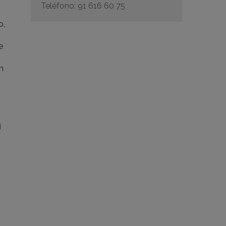
Teléfono: 91 616 60 75
o,
e
n
m