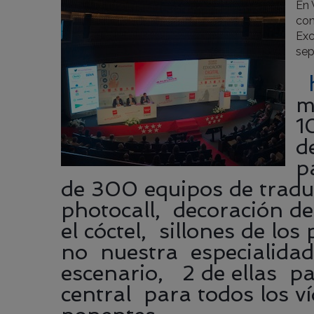
En 
con
Exc
sep
m
1
d
p
de 300 equipos de traduc
photocall, decoración de
el cóctel, sillones de l
no nuestra especialidad
escenario, 2 de ellas p
central para todos los v